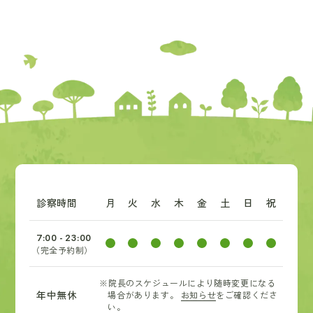
診察時間
月
火
水
木
金
土
日
祝
7:00 - 23:00
（完全予約制）
※院長のスケジュールにより随時変更になる
年中無休
場合があります。
お知らせ
をご確認くださ
い。