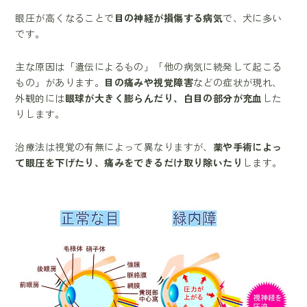
眼圧が高くなることで
目の神経が損傷する病気
で、犬に多い
です。
主な原因は「遺伝によるもの」「他の病気に続発して起こる
もの」があります。
目の痛みや視覚障害
などの症状が現れ、
外観的には
眼球が大きく膨らんだり、白目の部分が充血
した
りします。
治療法は視覚の有無によって異なりますが、
薬や手術によっ
て眼圧を下げたり、痛みをできるだけ取り除いたり
します。