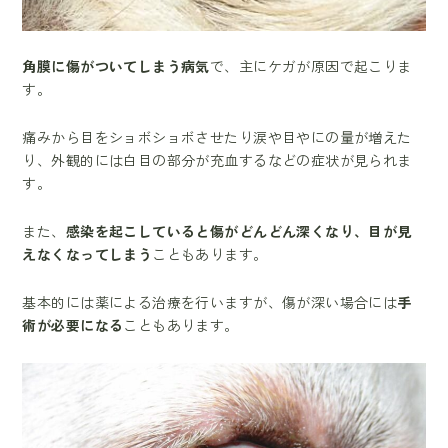
角膜に傷がついてしまう病気
で、主にケガが原因で起こりま
す。
痛みから目をショボショボさせたり涙や目やにの量が増えた
り、外観的には白目の部分が充血するなどの症状が見られま
す。
また、
感染を起こしていると傷がどんどん深くなり、目が見
えなくなってしまう
こともあります。
基本的には薬による治療を行いますが、傷が深い場合には
手
術が必要になる
こともあります。