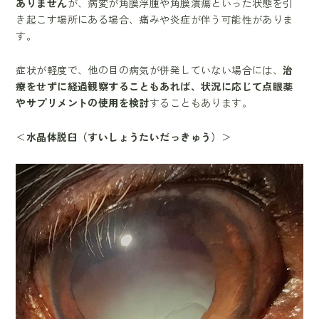
ありません
が、病変が角膜浮腫や角膜潰瘍といった状態を引
き起こす場所にある場合、痛みや炎症が伴う可能性がありま
す。
症状が軽度で、他の目の病気が併発していない場合には、
治
療をせずに経過観察することもあれば、状況に応じて点眼薬
やサプリメントの使用を検討
することもあります。
＜
水晶体脱臼（すいしょうたいだっきゅう）
＞