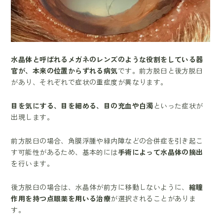
水晶体と呼ばれるメガネのレンズのような役割をしている器
官が、本来の位置からずれる病気
です。前方脱臼と後方脱臼
があり、それぞれで症状の重症度が異なります。
目を気にする、目を細める、目の充血や白濁
といった症状が
出現します。
前方脱臼の場合、角膜浮腫や緑内障などの合併症を引き起こ
す可能性があるため、基本的には
手術によって水晶体の摘出
を行います。
後方脱臼の場合は、水晶体が前方に移動しないように、
縮瞳
作用を持つ点眼薬を用いる治療
が選択されることがありま
す。