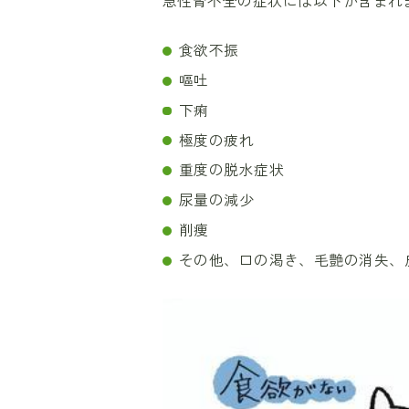
急性腎不全の症状には以下が含まれ
食欲不振
嘔吐
下痢
極度の疲れ
重度の脱水症状
尿量の減少
削痩
その他、口の渇き、毛艶の消失、