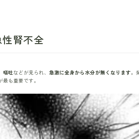
急性腎不全
、
嘔吐
などが見られ、
急激に全身から水分が無くなります
。
が最も重要です。