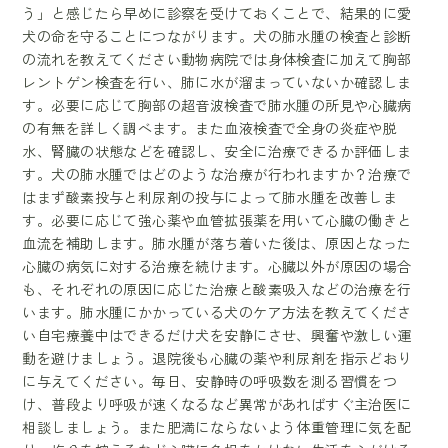
う」と感じたら早めに診察を受けておくことで、結果的に愛
犬の命を守ることにつながります。犬の肺水腫の検査と診断
の流れを教えてください動物病院では身体検査に加えて胸部
レントゲン検査を行い、肺に水が溜まっていないか確認しま
す。必要に応じて胸部の超音波検査で肺水腫の所見や心臓病
の有無を詳しく調べます。また血液検査で全身の炎症や脱
水、腎臓の状態などを確認し、安全に治療できるか評価しま
す。犬の肺水腫ではどのような治療が行われますか？治療で
はまず酸素投与と利尿剤の投与によって肺水腫を改善しま
す。必要に応じて強心薬や血管拡張薬を用いて心臓の働きと
血流を補助します。肺水腫が落ち着いた後は、原因となった
心臓の病気に対する治療を続けます。心臓以外が原因の場合
も、それぞれの原因に応じた治療と酸素吸入などの治療を行
います。肺水腫にかかっている犬のケア方法を教えてくださ
い自宅療養中はできるだけ犬を安静にさせ、興奮や激しい運
動を避けましょう。退院後も心臓の薬や利尿剤を指示どおり
に与えてください。毎日、安静時の呼吸数を測る習慣をつ
け、普段より呼吸が速くなるなど異常があればすぐ主治医に
相談しましょう。また肥満にならないよう体重管理に気を配