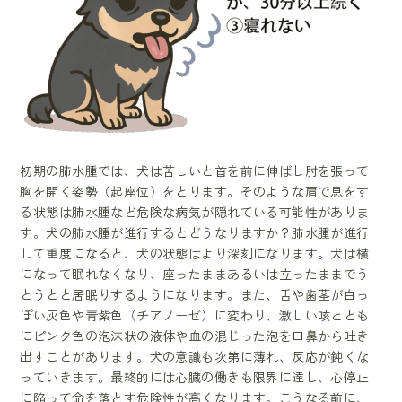
初期の肺水腫では、犬は苦しいと首を前に伸ばし肘を張って
胸を開く姿勢（起座位）をとります。そのような肩で息をす
る状態は肺水腫など危険な病気が隠れている可能性がありま
す。犬の肺水腫が進行するとどうなりますか？肺水腫が進行
して重度になると、犬の状態はより深刻になります。犬は横
になって眠れなくなり、座ったままあるいは立ったままでう
とうとと居眠りするようになります。また、舌や歯茎が白っ
ぽい灰色や青紫色（チアノーゼ）に変わり、激しい咳ととも
にピンク色の泡沫状の液体や血の混じった泡を口鼻から吐き
出すことがあります。犬の意識も次第に薄れ、反応が鈍くな
っていきます。最終的には心臓の働きも限界に達し、心停止
に陥って命を落とす危険性が高くなります。こうなる前に、