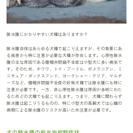
肺水腫にかかりやすい犬種はありますか？
肺水腫自体はあらゆる犬種で起こりえますが、その背景にあ
る疾患から特に注意が必要な犬種が存在します。心原性肺水
腫の主な原因である僧帽弁閉鎖不全症は小型犬に多い病気で
す。そのため、チワワ、トイ・プードル、ポメラニアン、ミ
ニチュア・ダックスフンド、ヨークシャー・テリア、マルチ
ーズなど、僧帽弁閉鎖不全症の好発犬種では肺水腫にも特に
注意が必要です。一方、非心原性肺水腫は原因が多岐にわた
るためどの犬種でも起こりえます。つまり、犬種に関わらず
肺水腫は起こりうるものの、特に小型犬の高齢犬では心臓の
病期による肺水腫のリスクが高いため注意が必要です。
犬の肺水腫の前兆や初期症状