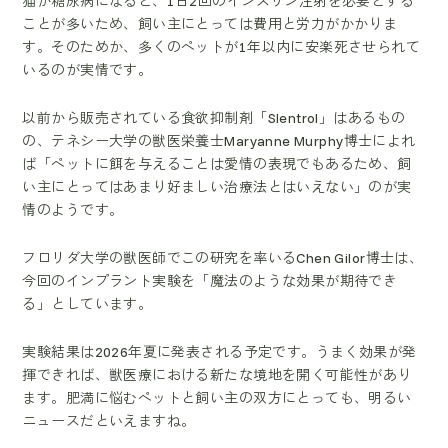
猫が糖尿病になると、1日2回のインスリン注射を必要とする
ことが多いため、飼い主にとっては費用と労力がかかりま
す。そのためか、多くのペットが1年以内に安楽死させられて
いるのが実情です。
以前から販売されている食欲抑制剤「Slentrol」はあるもの
の、テネシー大学の獣医栄養士Maryanne Murphy博士によれ
ば「ペットに餌を与えることは愛情の表現でもあるため、飼
い主にとってはあまり好ましい治療法とはいえない」のが実
情のようです。
フロリダ大学の獣医師でこの研究を率いるChen Gilor博士は、
今回のインプラント実験を「魔法のような効果が期待でき
る」としています。
実験結果は2026年夏に発表される予定です。うまく効果が発
揮できれば、獣医療における新たな境地を開く可能性があり
ます。肥満に悩むペットと飼い主の双方にとっても、明るい
ニュースだといえますね。