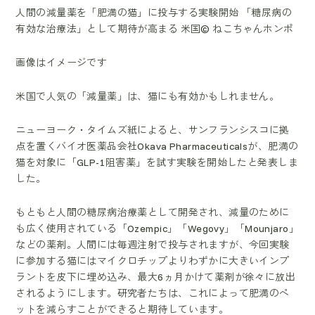
人間の減量薬を「肥満の猫」に投与する実験開始 「糖尿病の
有効な治療法」として期待が高まる 米国© ねこちゃんホンポ
画像はイメージです
米国で人気の「減量薬」は、猫にも有効かもしれません。
ニューヨーク・タイムズ紙によると、サンフランシスコに拠
点を置くバイオ医薬品会社Okava Pharmaceuticalsが、肥満の
猫を対象に「GLP-1阻害薬」を試す実験を開始したと発表しま
した。
もともと人間の糖尿病治療薬として開発され、減量のために
も広く使用されている「Ozempic」「Wegovy」「Mounjaro」
などの薬剤。人間には毎週注射で投与されますが、今回実験
に参加する猫にはマイクロチップよりわずかに大きいインプ
ラントを皮下に埋め込み、最大6ヵ月かけて薬剤が徐々に放出
されるようにします。研究者たちは、これによって肥満のペ
ットを減らすことができると期待しています。