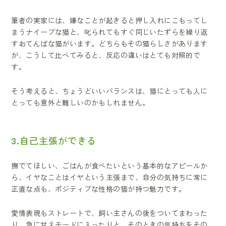
筆者の実家には、嫌なことが起きると押し入れにこもってし
まうナイーブな猫と、叱られてもすぐ同じいたずらを繰り返
すおてんばな猫がいます。どちらもその猫らしさがあります
が、こうして比べてみると、反応の違いはとても対照的で
す。
そう考えると、ちょうどいいバランスは、猫にとっても人に
とっても意外と難しいのかもしれません。
3.自己主張ができる
撫でてほしい、ごはんが食べたいという基本的なアピールか
ら、イヤなことはイヤという主張まで、自分の気持ちに常に
正直な点も、ポジティブな性格の猫が持つ魅力です。
愛情表現もストレートで、飼い主さんの後をついてまわった
り、急に甘えモードに入ったりと、そのときの気持ちをその